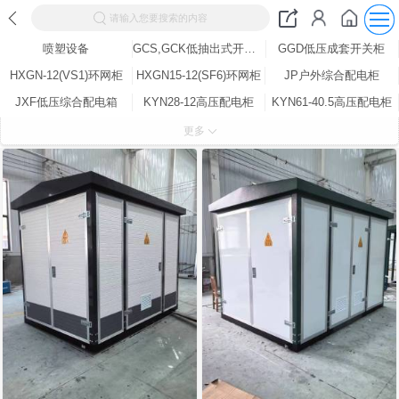
请输入您要搜索的内容
喷塑设备
GCS,GCK低抽出式开关柜
GGD低压成套开关柜
HXGN-12(VS1)环网柜
HXGN15-12(SF6)环网柜
JP户外综合配电柜
JXF低压综合配电箱
KYN28-12高压配电柜
KYN61-40.5高压配电柜
MNS低压抽出式开关柜
PCBOX电表箱
PZ-30配电箱
更多
XL-21低压动力配电柜
XQJ电缆桥架
YBW-12户外预装式变电站（欧式）
ZBW-12预装式变电站（美式）
移动户外工地箱