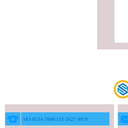
183-0534-7000/133-2627-9978