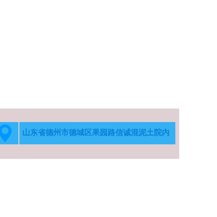
山东省德州市德城区果园路信诚混泥土院内
183-0534-7000/133-2627-9978
:GGD、MNS、GCS、