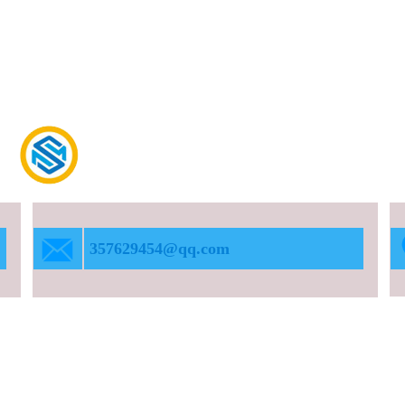
德州
铭硕电力设备
有限公司
Dezhou Mingshuo Electric Equipment Co. LTD
357629454@qq.com
183-0534-7000/133-2627-9978
，预制舱，高压开关柜:KYN61、KYN28、HXGN:低压开关柜
GCK、GGJ;配电箱，电缆桥架等产品