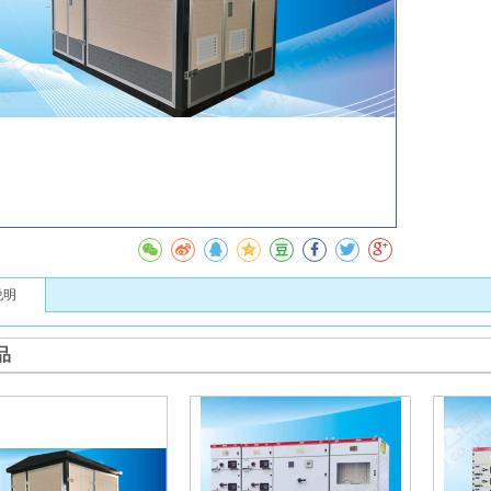
收
说明
品