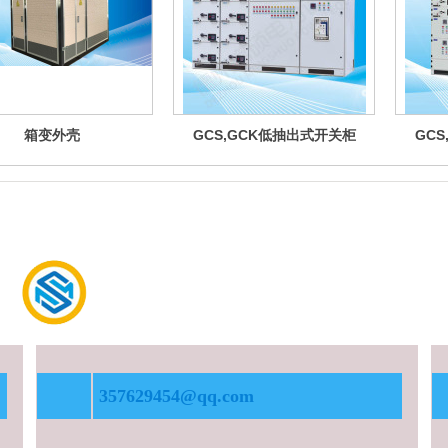
箱变外壳
GCS,GCK低抽出式开关柜
GC
德州
铭硕电力设备
有限公司
Dezhou Mingshuo Electric Equipment Co. LTD
357629454@qq.com
183-0534-7000/133-2627-9978