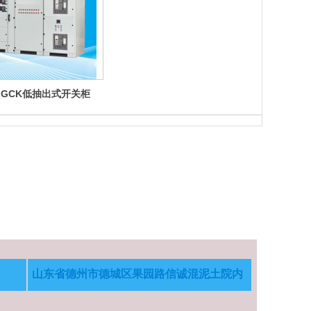
S,GCK低抽出式开关柜
山东省德州市德城区果园路信诚混泥土院内
183-0534-7000/133-2627-9978